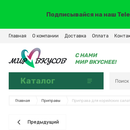
Подписывайся на наш Teleg
Главная
О компании
Доставка
Оплата
Конта
C НАМИ
МИР ВКУСНЕЕ!
Каталог
Декоративные смеси обсыпки
Главная
Приправы
Приправа для корейских сала
Предыдущий