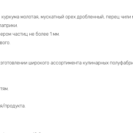
, куркума молотая, мускатный орех дробленный, перец чили 
паприки.
ером частиц не более 1 мм.
вого.
изготовлении широкого ассортимента кулинарных полуфабрик
тям.
ья/продукта.