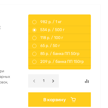
982 р. /
1 кг
в
534 р. /
500 г
118 р. /
100 г
65 р. /
50 г
85 р. /
банка ПП 50гр
209 р. /
банка ПП 150гр
при
нарных
овок,
В корзину