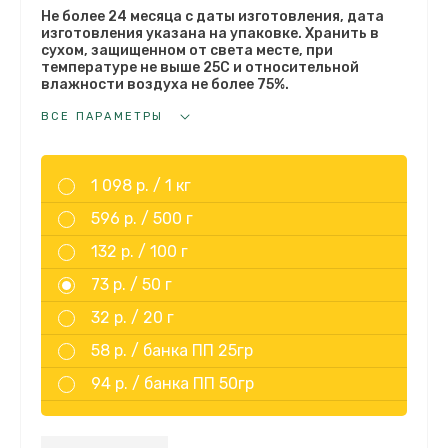
Не более 24 месяца с даты изготовления, дата
изготовления указана на упаковке. Хранить в
сухом, защищенном от света месте, при
температуре не выше 25С и относительной
влажности воздуха не более 75%.
ВСЕ ПАРАМЕТРЫ
1 098 р. /
1 кг
596 р. /
500 г
132 р. /
100 г
73 р. /
50 г
32 р. /
20 г
58 р. /
банка ПП 25гр
94 р. /
банка ПП 50гр