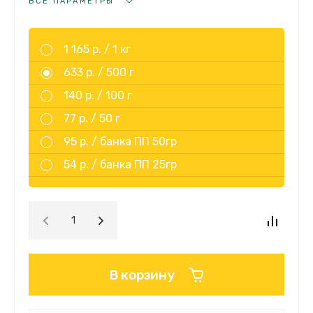
ВСЕ ПАРАМЕТРЫ
1 165 р. /
1 кг
633 р. /
500 г
140 р. /
100 г
77 р. /
50 г
95 р. /
банка ПП 50гр
54 р. /
банка ПП 25гр
В корзину