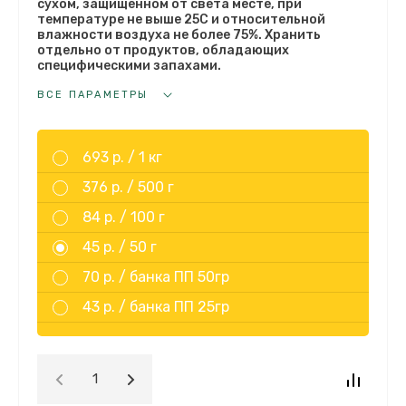
сухом, защищенном от света месте, при
температуре не выше 25С и относительной
влажности воздуха не более 75%. Хранить
отдельно от продуктов, обладающих
специфическими запахами.
ВСЕ ПАРАМЕТРЫ
693 р. /
1 кг
376 р. /
500 г
84 р. /
100 г
45 р. /
50 г
70 р. /
банка ПП 50гр
43 р. /
банка ПП 25гр