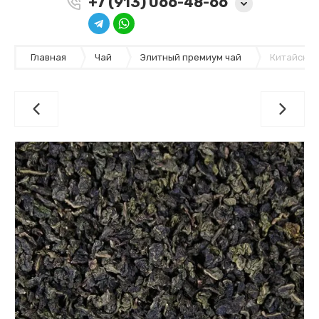
+7 (913) 066-48-66
Главная
Чай
Элитный премиум чай
Китайский