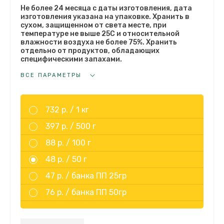
Не более 24 месяца с даты изготовления, дата
изготовления указана на упаковке. Хранить в
сухом, защищенном от света месте, при
температуре не выше 25С и относительной
влажности воздуха не более 75%. Хранить
отдельно от продуктов, обладающих
специфическими запахами.
ВСЕ ПАРАМЕТРЫ
732 р. /
1 кг
397 р. /
500 г
88 р. /
100 г
48 р. /
50 г
47 р. /
банка ПП 25гр
76 р. /
банка ПП 50гр